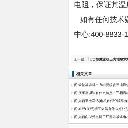
电阻，保证其温
如有任何技术
中心:400-8833-1
上一篇：
问:齿轮减速机出力轴要求
相关文章
问:齿轮减速机出力轴要求攻牙成螺
以代客户加工?
问:变频器调速有什么特点？三相齿
变频器使用？
问:如何避免马达(电机)烧毁?城邦
应对!
问:城邦(晟邦)精工会员有什么好处
员?
问:如何向城邦电机工厂索取减速电