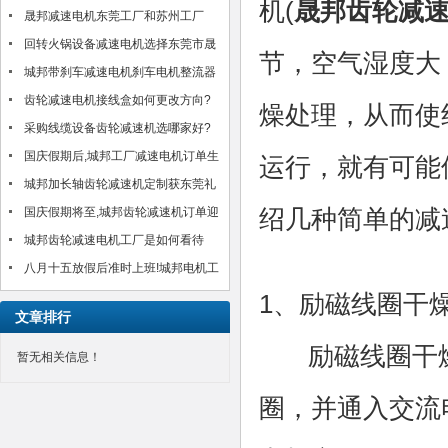
机(
晟邦齿轮减
晟邦减速电机东莞工厂和苏州工厂
2017年春节放假通知
回转火锅设备减速电机选择东莞市晟
节，空气湿度大
邦机电有限公司?!
城邦带刹车减速电机刹车电机整流器
MH-20TC/MH-25接线方法介绍
齿轮减速电机接线盒如何更改方向?
燥处理，从而使
以台湾城邦CH750-30S为例
采购线缆设备齿轮减速机选哪家好?
城邦25年好品质感动客户!(图)
国庆假期后,城邦工厂减速电机订单生
运行，就有可能
产交货如期进行,客户满意!
城邦加长轴齿轮减速机定制获东莞礼
绍几种简单的减
品公司肯定!
国庆假期将至,城邦齿轮减速机订单迎
来小高峰!如期安排中!
城邦齿轮减速电机工厂是如何看待
八月十五放假后准时上班!城邦电机工
厂齿轮减速电机订单得到合理安排生
1、励磁线圈干
文章排行
产交货
励磁线圈干燥
暂无相关信息！
圈，并通入交流