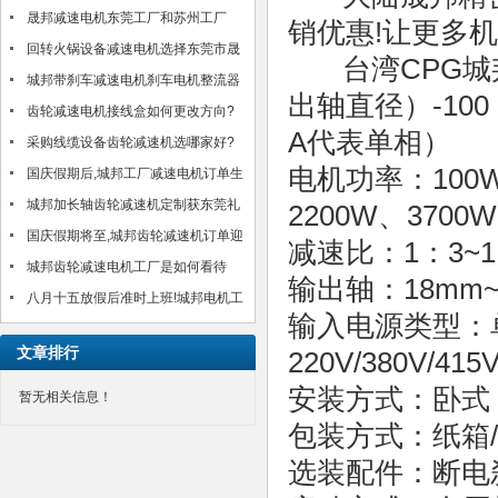
晟邦减速电机东莞工厂和苏州工厂
销优惠!让更多
2017年春节放假通知
回转火锅设备减速电机选择东莞市晟
台湾CPG城
邦机电有限公司?!
城邦带刹车减速电机刹车电机整流器
出轴直径）-10
MH-20TC/MH-25接线方法介绍
齿轮减速电机接线盒如何更改方向?
A代表单相）
以台湾城邦CH750-30S为例
采购线缆设备齿轮减速机选哪家好?
电机功率：100W
城邦25年好品质感动客户!(图)
国庆假期后,城邦工厂减速电机订单生
产交货如期进行,客户满意!
城邦加长轴齿轮减速机定制获东莞礼
2200W、3700W
品公司肯定!
国庆假期将至,城邦齿轮减速机订单迎
减速比：1：3~1
来小高峰!如期安排中!
城邦齿轮减速电机工厂是如何看待
输出轴：18mm~
八月十五放假后准时上班!城邦电机工
输入电源类型：单相1
厂齿轮减速电机订单得到合理安排生
文章排行
220V/380V/415
产交货
安装方式：卧式
暂无相关信息！
包装方式：纸箱
选装配件：断电