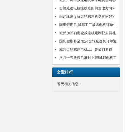
邦机电有限公司?!
城邦带刹车减速电机刹车电机整流器
MH-20TC/MH-25接线方法介绍
齿轮减速电机接线盒如何更改方向?
以台湾城邦CH750-30S为例
采购线缆设备齿轮减速机选哪家好?
城邦25年好品质感动客户!(图)
国庆假期后,城邦工厂减速电机订单生
产交货如期进行,客户满意!
城邦加长轴齿轮减速机定制获东莞礼
品公司肯定!
国庆假期将至,城邦齿轮减速机订单迎
来小高峰!如期安排中!
城邦齿轮减速电机工厂是如何看待
八月十五放假后准时上班!城邦电机工
厂齿轮减速电机订单得到合理安排生
文章排行
产交货
暂无相关信息！