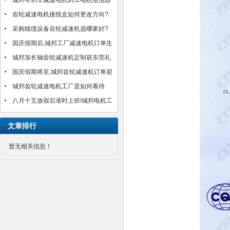
邦机电有限公司?!
城邦带刹车减速电机刹车电机整流器
MH-20TC/MH-25接线方法介绍
齿轮减速电机接线盒如何更改方向?
以台湾城邦CH750-30S为例
采购线缆设备齿轮减速机选哪家好?
城邦25年好品质感动客户!(图)
国庆假期后,城邦工厂减速电机订单生
产交货如期进行,客户满意!
城邦加长轴齿轮减速机定制获东莞礼
品公司肯定!
国庆假期将至,城邦齿轮减速机订单迎
来小高峰!如期安排中!
城邦齿轮减速电机工厂是如何看待
八月十五放假后准时上班!城邦电机工
厂齿轮减速电机订单得到合理安排生
文章排行
产交货
暂无相关信息！